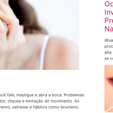
Od
In
Pr
Na
Atua
proc
alta
se c
ocê fale, mastigue e abra a boca. Problemas
or, cliques e limitação do movimento. As
amento, estresse e hábitos como bruxismo.