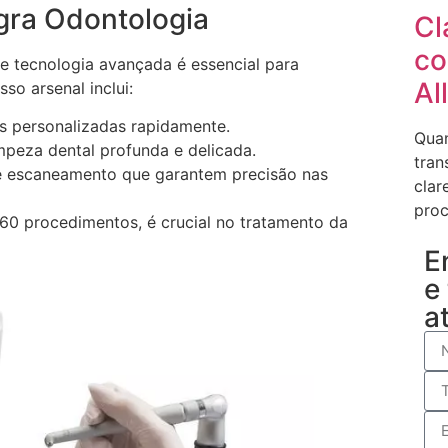
egra Odontologia
Cl
co
e tecnologia avançada é essencial para
Al
so arsenal inclui:
es personalizadas rapidamente.
Quan
peza dental profunda e delicada.
tran
e escaneamento que garantem precisão nas
clar
proc
 60 procedimentos, é crucial no tratamento da
E
e
a