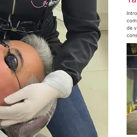
Intr
come
de v
cons