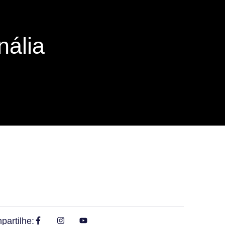
ália
artilhe: