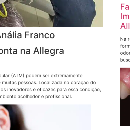
Fa
Im
Al
nália Franco
Na r
form
nta na Allegra
odon
busc
bular (ATM) podem ser extremamente
e muitas pessoas. Localizada no coração do
os inovadores e eficazes para essa condição,
biente acolhedor e profissional.