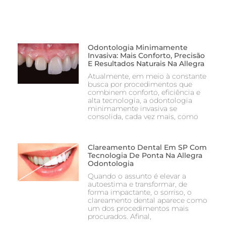
Odontologia Minimamente
Invasiva: Mais Conforto, Precisão
E Resultados Naturais Na Allegra
Atualmente, em meio à constante
busca por procedimentos que
combinem conforto, eficiência e
alta tecnologia, a odontologia
minimamente invasiva se
consolida, cada vez mais, como
Clareamento Dental Em SP Com
Tecnologia De Ponta Na Allegra
Odontologia
Quando o assunto é elevar a
autoestima e transformar, de
forma impactante, o sorriso, o
clareamento dental aparece como
um dos procedimentos mais
procurados. Afinal,