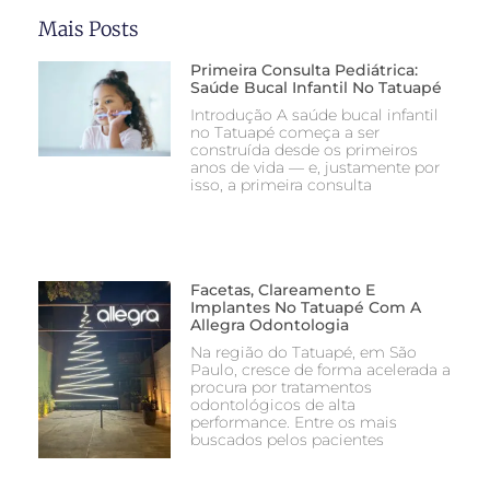
Mais Posts
Primeira Consulta Pediátrica:
Saúde Bucal Infantil No Tatuapé
Introdução A saúde bucal infantil
no Tatuapé começa a ser
construída desde os primeiros
anos de vida — e, justamente por
isso, a primeira consulta
Facetas, Clareamento E
Implantes No Tatuapé Com A
Allegra Odontologia
Na região do Tatuapé, em São
Paulo, cresce de forma acelerada a
procura por tratamentos
odontológicos de alta
performance. Entre os mais
buscados pelos pacientes