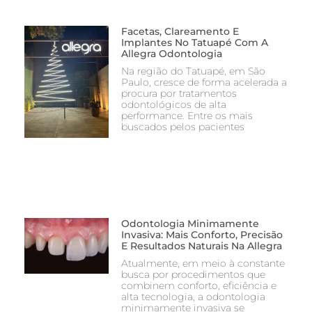
Facetas, Clareamento E
Implantes No Tatuapé Com A
Allegra Odontologia
Na região do Tatuapé, em São
Paulo, cresce de forma acelerada a
procura por tratamentos
odontológicos de alta
performance. Entre os mais
buscados pelos pacientes
Odontologia Minimamente
Invasiva: Mais Conforto, Precisão
E Resultados Naturais Na Allegra
Atualmente, em meio à constante
busca por procedimentos que
combinem conforto, eficiência e
alta tecnologia, a odontologia
minimamente invasiva se