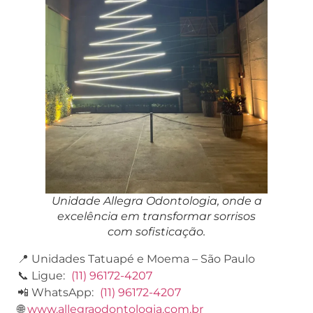
Unidade Allegra Odontologia, onde a
excelência em transformar sorrisos
com sofisticação.
📍 Unidades Tatuapé e Moema – São Paulo
📞 Ligue:
(11) 96172-4207
📲 WhatsApp:
(11) 96172-4207
🌐
www.allegraodontologia.com.br