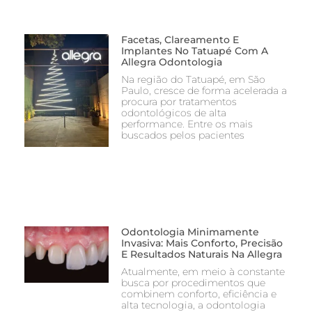
Facetas, Clareamento E
Implantes No Tatuapé Com A
Allegra Odontologia
Na região do Tatuapé, em São
Paulo, cresce de forma acelerada a
procura por tratamentos
odontológicos de alta
performance. Entre os mais
buscados pelos pacientes
Odontologia Minimamente
Invasiva: Mais Conforto, Precisão
E Resultados Naturais Na Allegra
Atualmente, em meio à constante
busca por procedimentos que
combinem conforto, eficiência e
alta tecnologia, a odontologia