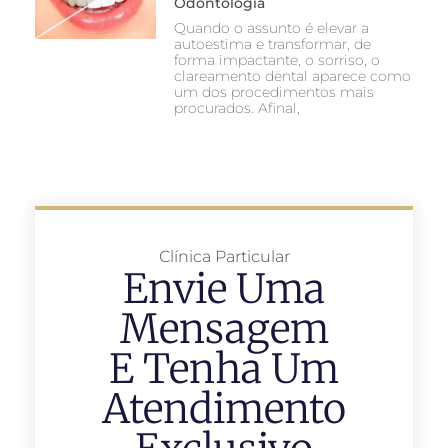
Odontologia
Quando o assunto é elevar a
autoestima e transformar, de
forma impactante, o sorriso, o
clareamento dental aparece como
um dos procedimentos mais
procurados. Afinal,
Clínica Particular
Envie Uma
Mensagem
E Tenha Um
Atendimento