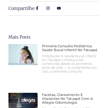
Compartilhe:
Mais Posts
Primeira Consulta Pediátrica:
Saúde Bucal Infantil No Tatuapé
Introdução A saúde bucal infantil
no Tatuapé começa a ser
construída desde os primeiros
anos de vida — e, justamente por
isso, a primeira consulta
Facetas, Clareamento E
Implantes No Tatuapé Com A
Allegra Odontologia