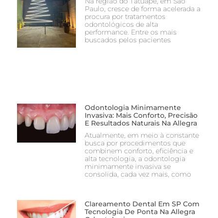
Na região do Tatuapé, em São
Paulo, cresce de forma acelerada a
procura por tratamentos
odontológicos de alta
performance. Entre os mais
buscados pelos pacientes
Odontologia Minimamente
Invasiva: Mais Conforto, Precisão
E Resultados Naturais Na Allegra
Atualmente, em meio à constante
busca por procedimentos que
combinem conforto, eficiência e
alta tecnologia, a odontologia
minimamente invasiva se
consolida, cada vez mais, como
Clareamento Dental Em SP Com
Tecnologia De Ponta Na Allegra