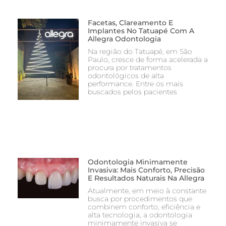
Facetas, Clareamento E
Implantes No Tatuapé Com A
Allegra Odontologia
Na região do Tatuapé, em São
Paulo, cresce de forma acelerada a
procura por tratamentos
odontológicos de alta
performance. Entre os mais
buscados pelos pacientes
Odontologia Minimamente
Invasiva: Mais Conforto, Precisão
E Resultados Naturais Na Allegra
Atualmente, em meio à constante
busca por procedimentos que
combinem conforto, eficiência e
alta tecnologia, a odontologia
minimamente invasiva se