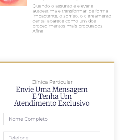
Quando o assunto é elevar a
autoestima e transformar, de forma
impactante, o sorriso, o clareamento
dental aparece como um dos
procedimentos mais procurados.
Afinal,
Clínica Particular
Envie Uma Mensagem
E Tenha Um
Atendimento Exclusivo