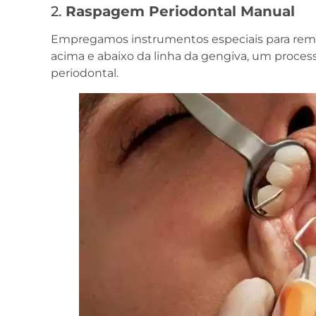
2.
Raspagem Periodontal Manual
Empregamos instrumentos especiais para rem
acima e abaixo da linha da gengiva, um process
periodontal.