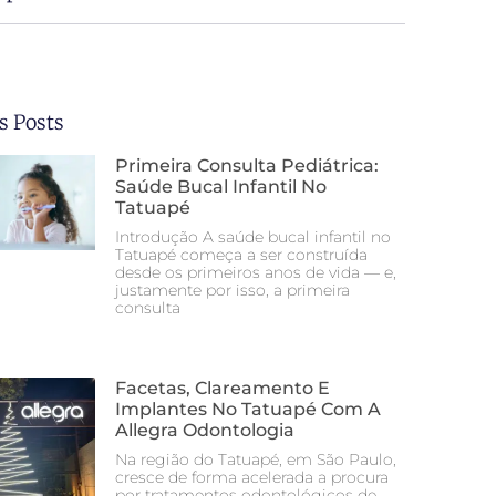
s Posts
Primeira Consulta Pediátrica:
Saúde Bucal Infantil No
Tatuapé
Introdução A saúde bucal infantil no
Tatuapé começa a ser construída
desde os primeiros anos de vida — e,
justamente por isso, a primeira
consulta
Facetas, Clareamento E
Implantes No Tatuapé Com A
Allegra Odontologia
Na região do Tatuapé, em São Paulo,
cresce de forma acelerada a procura
por tratamentos odontológicos de