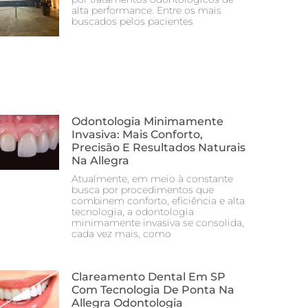
alta performance. Entre os mais
buscados pelos pacientes
Odontologia Minimamente
Invasiva: Mais Conforto,
Precisão E Resultados Naturais
Na Allegra
Atualmente, em meio à constante
busca por procedimentos que
combinem conforto, eficiência e alta
tecnologia, a odontologia
minimamente invasiva se consolida,
cada vez mais, como
Clareamento Dental Em SP
Com Tecnologia De Ponta Na
Allegra Odontologia