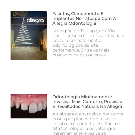
Facetas, Clareamento E
Implantes No Tatuapé Com A
Allegra Odontologia
Na região do Tatuapé, em São
Paulo, cresce de forma acelerada a
procura por tratamentos
odontológicos de alta
performance. Entre os mais
buscados pelos pacientes
Odontologia Minimamente
Invasiva: Mais Conforto, Precisão
E Resultados Naturais Na Allegra
Atualmente, em meio à constante
busca por procedimentos que
combinem conforto, eficiência e
alta tecnologia, a odontologia
minimamente invasiva se