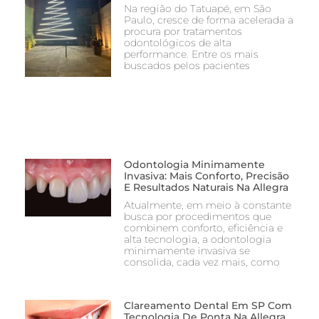
Na região do Tatuapé, em São
Paulo, cresce de forma acelerada a
procura por tratamentos
odontológicos de alta
performance. Entre os mais
buscados pelos pacientes
Odontologia Minimamente
Invasiva: Mais Conforto, Precisão
E Resultados Naturais Na Allegra
Atualmente, em meio à constante
busca por procedimentos que
combinem conforto, eficiência e
alta tecnologia, a odontologia
minimamente invasiva se
consolida, cada vez mais, como
Clareamento Dental Em SP Com
Tecnologia De Ponta Na Allegra