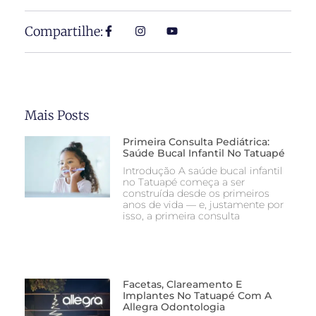
Compartilhe:
Mais Posts
Primeira Consulta Pediátrica:
Saúde Bucal Infantil No Tatuapé
Introdução A saúde bucal infantil
no Tatuapé começa a ser
construída desde os primeiros
anos de vida — e, justamente por
isso, a primeira consulta
Facetas, Clareamento E
Implantes No Tatuapé Com A
Allegra Odontologia