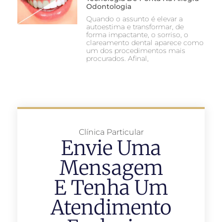
Odontologia
Quando o assunto é elevar a
autoestima e transformar, de
forma impactante, o sorriso, o
clareamento dental aparece como
um dos procedimentos mais
procurados. Afinal,
Clínica Particular
Envie Uma
Mensagem
E Tenha Um
Atendimento