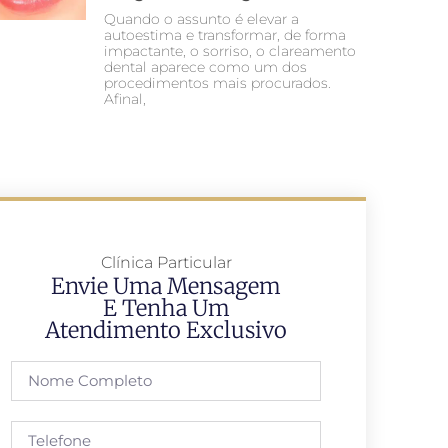
Quando o assunto é elevar a
autoestima e transformar, de forma
impactante, o sorriso, o clareamento
dental aparece como um dos
procedimentos mais procurados.
Afinal,
Clínica Particular
Envie Uma Mensagem
E Tenha Um
Atendimento Exclusivo