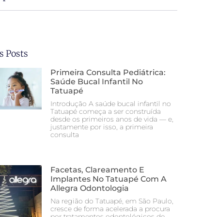
s Posts
Primeira Consulta Pediátrica:
Saúde Bucal Infantil No
Tatuapé
Introdução A saúde bucal infantil no
Tatuapé começa a ser construída
desde os primeiros anos de vida — e,
justamente por isso, a primeira
consulta
Facetas, Clareamento E
Implantes No Tatuapé Com A
Allegra Odontologia
Na região do Tatuapé, em São Paulo,
cresce de forma acelerada a procura
por tratamentos odontológicos de