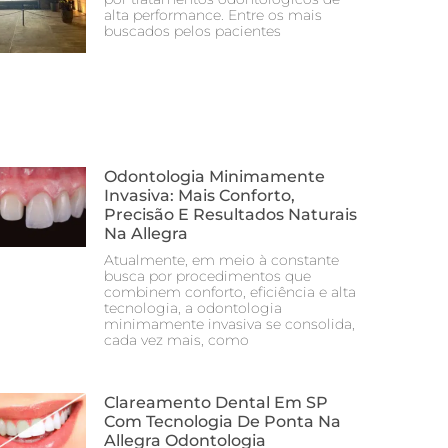
alta performance. Entre os mais
buscados pelos pacientes
Odontologia Minimamente
Invasiva: Mais Conforto,
Precisão E Resultados Naturais
Na Allegra
Atualmente, em meio à constante
busca por procedimentos que
combinem conforto, eficiência e alta
tecnologia, a odontologia
minimamente invasiva se consolida,
cada vez mais, como
Clareamento Dental Em SP
Com Tecnologia De Ponta Na
Allegra Odontologia