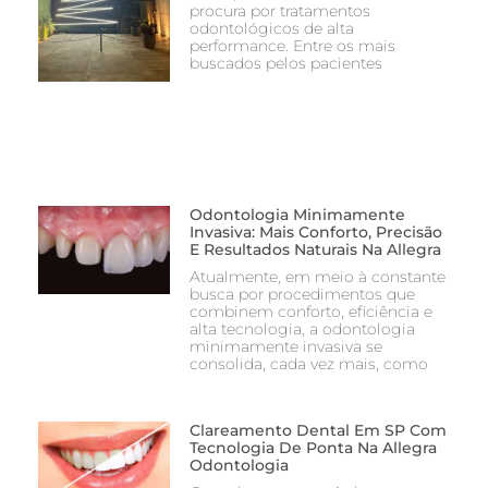
procura por tratamentos
odontológicos de alta
performance. Entre os mais
buscados pelos pacientes
Odontologia Minimamente
Invasiva: Mais Conforto, Precisão
E Resultados Naturais Na Allegra
Atualmente, em meio à constante
busca por procedimentos que
combinem conforto, eficiência e
alta tecnologia, a odontologia
minimamente invasiva se
consolida, cada vez mais, como
Clareamento Dental Em SP Com
Tecnologia De Ponta Na Allegra
Odontologia