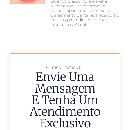
Quando o assunto é elevar a
autoestima e transformar, de
forma impactante, o sorriso, o
clareamento dental aparece como
um dos procedimentos mais
procurados. Afinal,
Clínica Particular
Envie Uma
Mensagem
E Tenha Um
Atendimento
Exclusivo