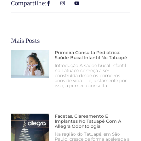
Compartilhe:
Mais Posts
Primeira Consulta Pediátrica:
Saúde Bucal Infantil No Tatuapé
Introdução A saúde bucal infantil
no Tatuapé começa a ser
construída desde os primeiros
anos de vida — e, justamente por
isso, a primeira consulta
Facetas, Clareamento E
Implantes No Tatuapé Com A
Allegra Odontologia
Na região do Tatuapé, em São
Paulo, cresce de forma acelerada a