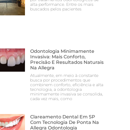
alta performance. Entre os mais
buscados pelos pacientes
Odontologia Minimamente
Invasiva: Mais Conforto,
Precisão E Resultados Naturais
Na Allegra
Atualmente, em meio à constante
busca por procedimentos que
combinem conforto, eficiência e alta
tecnologia, a odontologia
minimamente invasiva se consolida,
cada vez mais, como
Clareamento Dental Em SP
Com Tecnologia De Ponta Na
Allegra Odontologia