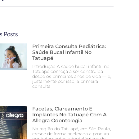
s Posts
Primeira Consulta Pediátrica:
Saúde Bucal Infantil No
Tatuapé
Introdução A saúde bucal infantil no
Tatuapé começa a ser construída
desde os primeiros anos de vida — e,
justamente por isso, a primeira
consulta
Facetas, Clareamento E
Implantes No Tatuapé Com A
Allegra Odontologia
Na região do Tatuapé, em São Paulo,
cresce de forma acelerada a procura
por tratamentos odontológicos de