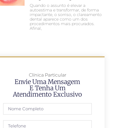
Quando o assunto é elevar a
autoestima e transformar, de forma
impactante, o sorriso, o clareamento
dental aparece como um dos
procedimentos mais procurados.
Afinal,
Clínica Particular
Envie Uma Mensagem
E Tenha Um
Atendimento Exclusivo