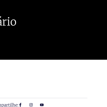
́rio
partilhe: