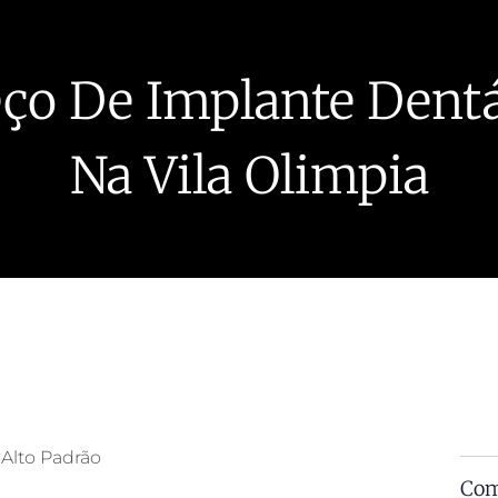
ço De Implante Denta
Na Vila Olimpia
 Alto Padrão
Com