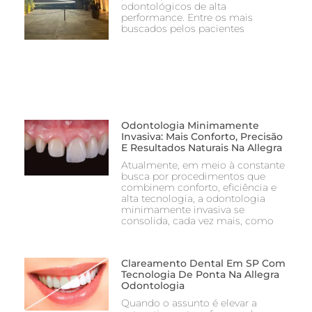
odontológicos de alta
performance. Entre os mais
buscados pelos pacientes
Odontologia Minimamente
Invasiva: Mais Conforto, Precisão
E Resultados Naturais Na Allegra
Atualmente, em meio à constante
busca por procedimentos que
combinem conforto, eficiência e
alta tecnologia, a odontologia
minimamente invasiva se
consolida, cada vez mais, como
Clareamento Dental Em SP Com
Tecnologia De Ponta Na Allegra
Odontologia
Quando o assunto é elevar a