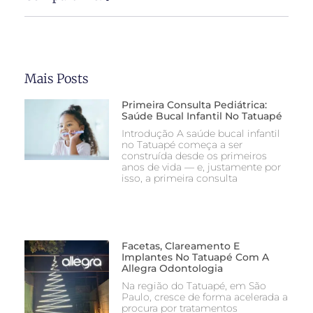
Mais Posts
Primeira Consulta Pediátrica:
Saúde Bucal Infantil No Tatuapé
Introdução A saúde bucal infantil
no Tatuapé começa a ser
construída desde os primeiros
anos de vida — e, justamente por
isso, a primeira consulta
Facetas, Clareamento E
Implantes No Tatuapé Com A
Allegra Odontologia
Na região do Tatuapé, em São
Paulo, cresce de forma acelerada a
procura por tratamentos