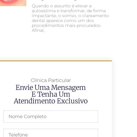
Quando o assunto é elevar a
autoestima e transformar, de forma
impactante, o sorriso, o clareamento
dental aparece como um dos
procedimentos mais procurados.
Afinal,
Clínica Particular
Envie Uma Mensagem
E Tenha Um
Atendimento Exclusivo