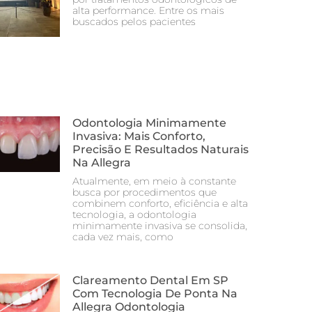
alta performance. Entre os mais
buscados pelos pacientes
Odontologia Minimamente
Invasiva: Mais Conforto,
Precisão E Resultados Naturais
Na Allegra
Atualmente, em meio à constante
busca por procedimentos que
combinem conforto, eficiência e alta
tecnologia, a odontologia
minimamente invasiva se consolida,
cada vez mais, como
Clareamento Dental Em SP
Com Tecnologia De Ponta Na
Allegra Odontologia