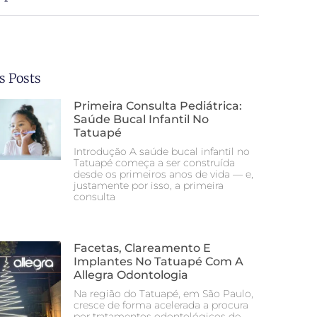
s Posts
Primeira Consulta Pediátrica:
Saúde Bucal Infantil No
Tatuapé
Introdução A saúde bucal infantil no
Tatuapé começa a ser construída
desde os primeiros anos de vida — e,
justamente por isso, a primeira
consulta
Facetas, Clareamento E
Implantes No Tatuapé Com A
Allegra Odontologia
Na região do Tatuapé, em São Paulo,
cresce de forma acelerada a procura
por tratamentos odontológicos de