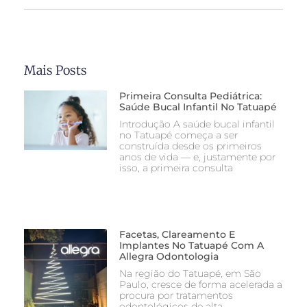
Mais Posts
Primeira Consulta Pediátrica:
Saúde Bucal Infantil No Tatuapé
Introdução A saúde bucal infantil
no Tatuapé começa a ser
construída desde os primeiros
anos de vida — e, justamente por
isso, a primeira consulta
Facetas, Clareamento E
Implantes No Tatuapé Com A
Allegra Odontologia
Na região do Tatuapé, em São
Paulo, cresce de forma acelerada a
procura por tratamentos
odontológicos de alta