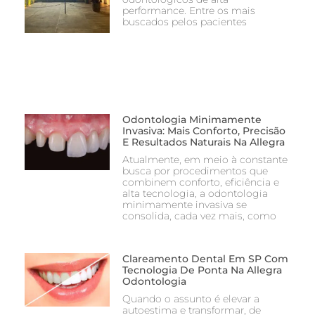
performance. Entre os mais
buscados pelos pacientes
Odontologia Minimamente
Invasiva: Mais Conforto, Precisão
E Resultados Naturais Na Allegra
Atualmente, em meio à constante
busca por procedimentos que
combinem conforto, eficiência e
alta tecnologia, a odontologia
minimamente invasiva se
consolida, cada vez mais, como
Clareamento Dental Em SP Com
Tecnologia De Ponta Na Allegra
Odontologia
Quando o assunto é elevar a
autoestima e transformar, de