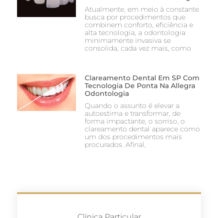
Atualmente, em meio à constante
busca por procedimentos que
combinem conforto, eficiência e
alta tecnologia, a odontologia
minimamente invasiva se
consolida, cada vez mais, como
Clareamento Dental Em SP Com
Tecnologia De Ponta Na Allegra
Odontologia
Quando o assunto é elevar a
autoestima e transformar, de
forma impactante, o sorriso, o
clareamento dental aparece como
um dos procedimentos mais
procurados. Afinal,
Clínica Particular