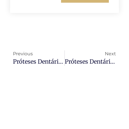
Previous
Next
Próteses Dentárias Perto Da Vila Mariana
Próteses Dentárias Perto Do Itaim Bibi