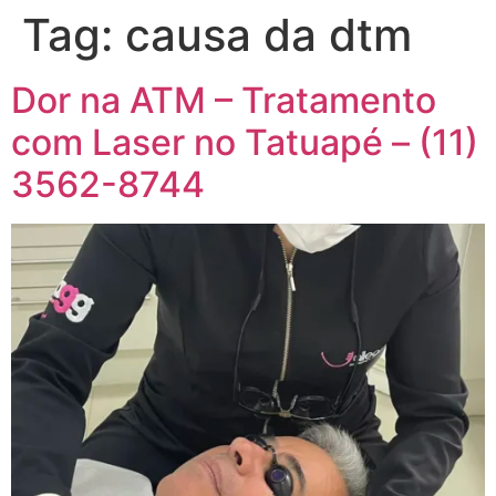
Tag:
causa da dtm
Dor na ATM – Tratamento
com Laser no Tatuapé – (11)
3562-8744