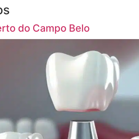
os
erto do Campo Belo