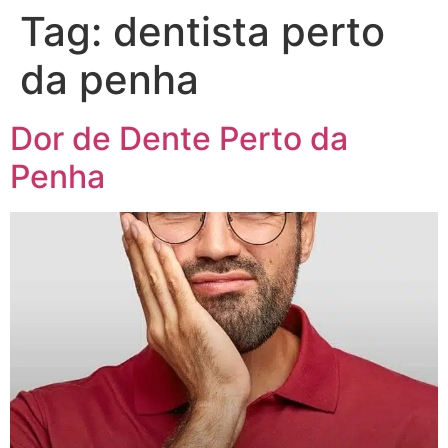
Tag:
dentista perto
da penha
Dor de Dente Perto da
Penha