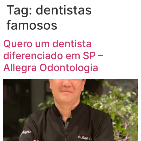
Tag:
dentistas
famosos
Quero um dentista
diferenciado em SP –
Allegra Odontologia