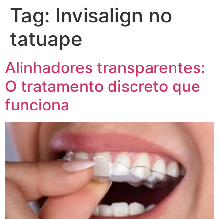
Tag:
Invisalign no
tatuape
Alinhadores transparentes:
O tratamento discreto que
funciona