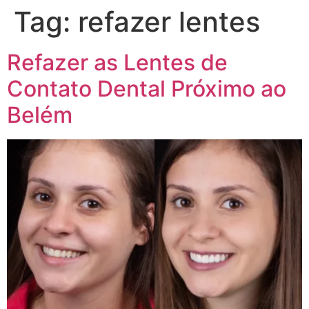
Tag:
refazer lentes
Refazer as Lentes de
Contato Dental Próximo ao
Belém