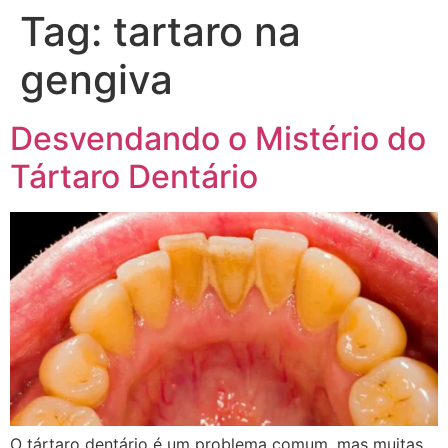
Tag:
tartaro na
gengiva
Desvendando o Mistério do
Tártaro Dentário
O tártaro dentário é um problema comum, mas muitas