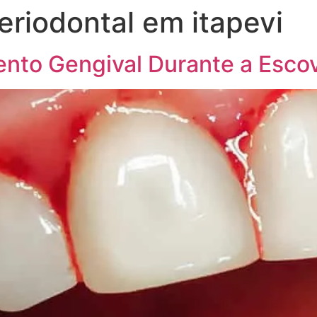
eriodontal em itapevi
ento Gengival Durante a Esco