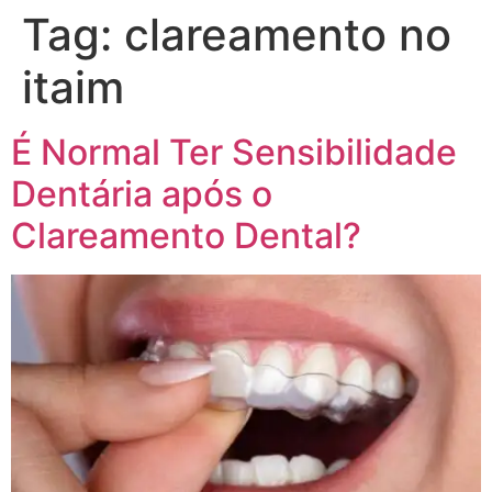
Tag:
clareamento no
itaim
É Normal Ter Sensibilidade
Dentária após o
Clareamento Dental?