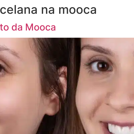
rcelana na mooca
rto da Mooca