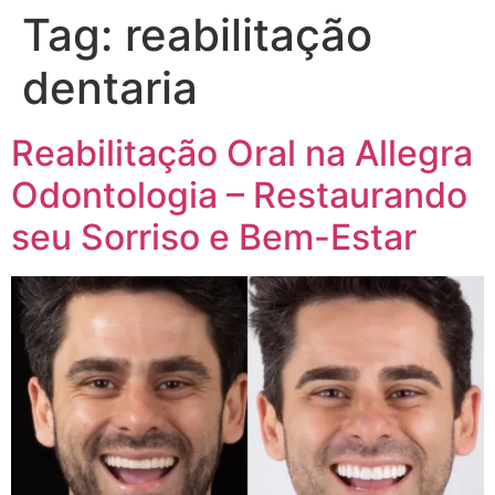
Tag:
reabilitação
dentaria
Reabilitação Oral na Allegra
Odontologia – Restaurando
seu Sorriso e Bem-Estar