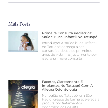
Mais Posts
Primeira Consulta Pediátrica:
Saúde Bucal Infantil No Tatuapé
Introdução A saúde bucal infantil
no Tatuapé começa a ser
construída desde os primeiros
anos de vida — e, justamente por
isso, a primeira consulta
Facetas, Clareamento E
Implantes No Tatuapé Com A
Allegra Odontologia
Na região do Tatuapé, em São
Paulo, cresce de forma acelerada a
procura por tratamentos
odontológicos de alta