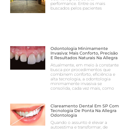
performance. Entre os mais
buscados pelos pacientes
Odontologia Minimamente
Invasiva: Mais Conforto, Precisão
E Resultados Naturais Na Allegra
Atualmente, em meio à constante
busca por procedimentos que
combinem conforto, eficiência e
alta tecnologia, a odontologia
minimamente invasiva se
consolida, cada vez mais, como
Clareamento Dental Em SP Com
Tecnologia De Ponta Na Allegra
Odontologia
Quando o assunto é elevar a
autoestima e transformar, de